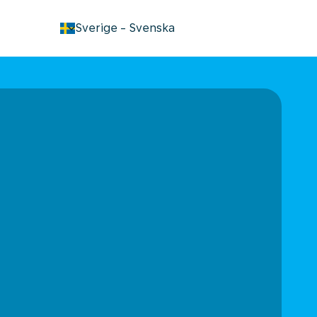
keyboard_arrow_down
Sverige
-
Svenska