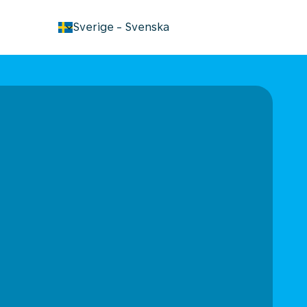
keyboard_arrow_down
Sverige
-
Svenska