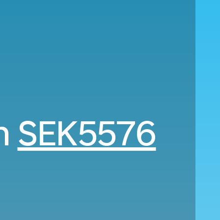
ån
SEK5576