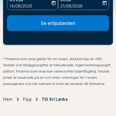
today
today
fc-booking-departure-date-aria-label
fc-booking-return-date-ari
14/08/2026
21/08/2026
Se erbjudanden
* Priserna som visas gäller för en vuxen. Alla belopp är i SEK.
Skatter och tilläggsavgifter är inkluderade. Ingen bokningsavgift
påförs. Priserna som visas kan variera efter biljettillgång. Visade
priser är baserade på tur och retur-sökningar för 1 vuxen
passagerare och har samlats in inom de senaste 48 timmarna.
Hem
Flyg
Till Sri Lanka