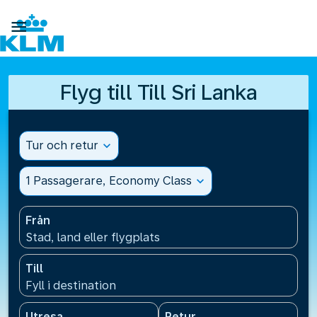

Flyg till Till Sri Lanka
Tur och retur
expand_more
1 Passagerare, Economy Class
expand_more
Från
Stad, land eller flygplats
Till
Fyll i destination
Utresa
Retur