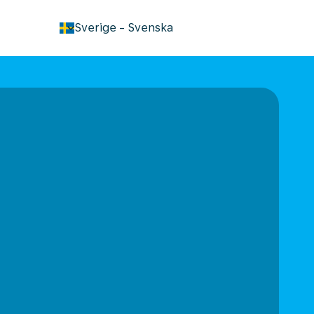
keyboard_arrow_down
Sverige
-
Svenska