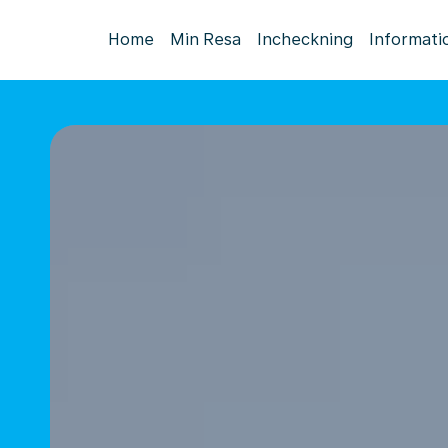
Home
Min Resa
Incheckning
Informati