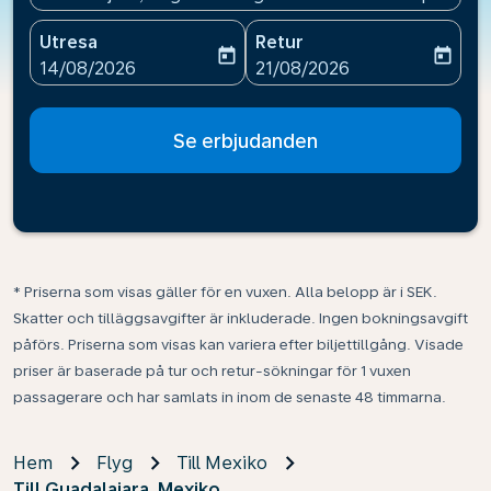
Utresa
Retur
today
today
fc-booking-departure-date-aria-label
fc-booking-return-date-ari
14/08/2026
21/08/2026
Se erbjudanden
* Priserna som visas gäller för en vuxen. Alla belopp är i SEK.
Skatter och tilläggsavgifter är inkluderade. Ingen bokningsavgift
påförs. Priserna som visas kan variera efter biljettillgång. Visade
priser är baserade på tur och retur-sökningar för 1 vuxen
passagerare och har samlats in inom de senaste 48 timmarna.
Hem
Flyg
Till Mexiko
Till Guadalajara, Mexiko