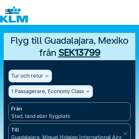

Flyg till Guadalajara, Mexiko
från
SEK13799
Tur och retur
expand_more
1 Passagerare, Economy Class
expand_more
Från
Stad, land eller flygplats
Till
close
Guadalajara, Miguel Hidalgo International Airport(G