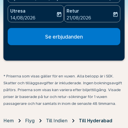
Utresa
Retur
today
today
fc-booking-departure-date-aria-label
fc-booking-return-date-ari
14/08/2026
21/08/2026
Se erbjudanden
* Priserna som visas gäller för en vuxen. Alla belopp är i SEK.
Skatter och tilläggsavgifter är inkluderade. Ingen bokningsavgift
påförs. Priserna som visas kan variera efter biljettillgång. Visade
priser är baserade på tur och retur-sökningar för 1 vuxen
passagerare och har samlats in inom de senaste 48 timmarna.
Hem
Flyg
Till Indien
Till Hyderabad