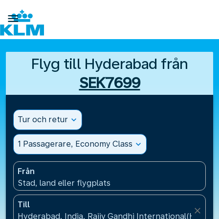

Flyg till Hyderabad från
SEK7699
Tur och retur
expand_more
1 Passagerare, Economy Class
expand_more
Från
Stad, land eller flygplats
Till
close
Hyderabad, India, Rajiv Gandhi International(HYD), I