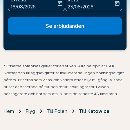
today
today
fc-booking-departure-date-aria-label
fc-booking-return-date-ari
16/08/2026
23/08/2026
Se erbjudanden
* Priserna som visas gäller för en vuxen. Alla belopp är i SEK.
Skatter och tilläggsavgifter är inkluderade. Ingen bokningsavgift
påförs. Priserna som visas kan variera efter biljettillgång. Visade
priser är baserade på tur och retur-sökningar för 1 vuxen
passagerare och har samlats in inom de senaste 48 timmarna.
Hem
Flyg
Till Polen
Till Katowice