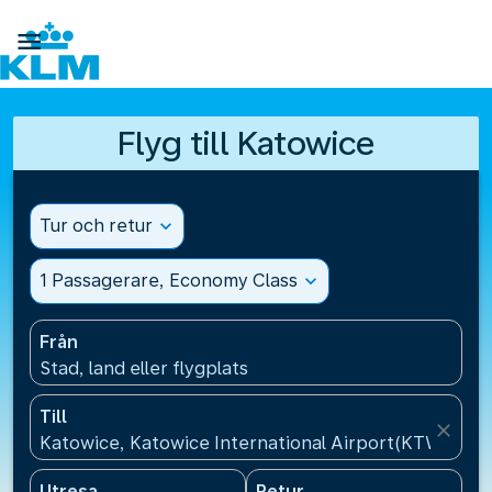

Flyg till Katowice
Tur och retur
expand_more
1 Passagerare, Economy Class
expand_more
Från
Stad, land eller flygplats
Till
close
Katowice, Katowice International Airport(KTW), Pol
Utresa
Retur