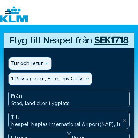

Flyg till Neapel från
SEK1718
Tur och retur
expand_more
1 Passagerare, Economy Class
expand_more
Från
Stad, land eller flygplats
Till
close
Neapel, Naples International Airport(NAP), Italien
Utresa
Retur