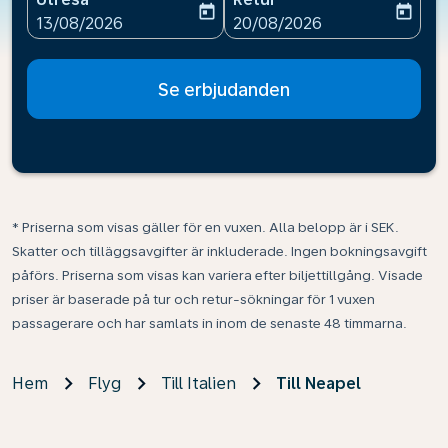
today
today
fc-booking-departure-date-aria-label
fc-booking-return-date-ari
13/08/2026
20/08/2026
Se erbjudanden
* Priserna som visas gäller för en vuxen. Alla belopp är i SEK.
Skatter och tilläggsavgifter är inkluderade. Ingen bokningsavgift
påförs. Priserna som visas kan variera efter biljettillgång. Visade
priser är baserade på tur och retur-sökningar för 1 vuxen
passagerare och har samlats in inom de senaste 48 timmarna.
Hem
Flyg
Till Italien
Till Neapel