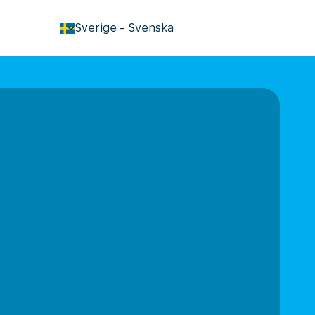
keyboard_arrow_down
Sverige
-
Svenska