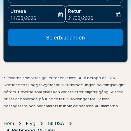
Utresa
Retur
today
today
fc-booking-departure-date-aria-label
fc-booking-return-date-ari
14/08/2026
21/08/2026
Se erbjudanden
* Priserna som visas gäller för en vuxen. Alla belopp är i SEK.
Skatter och tilläggsavgifter är inkluderade. Ingen bokningsavgift
påförs. Priserna som visas kan variera efter biljettillgång. Visade
priser är baserade på tur och retur-sökningar för 1 vuxen
passagerare och har samlats in inom de senaste 48 timmarna.
Hem
Flyg
Till USA
Till Richmond, Virginia