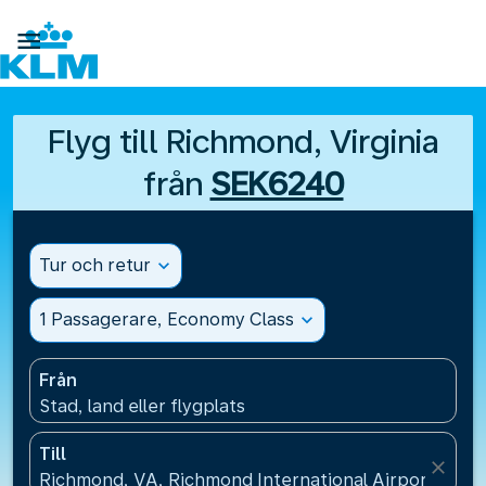

Flyg till Richmond, Virginia
från
SEK6240
Tur och retur
expand_more
1 Passagerare, Economy Class
expand_more
Från
Stad, land eller flygplats
Till
close
Richmond, VA, Richmond International Airport(RIC)