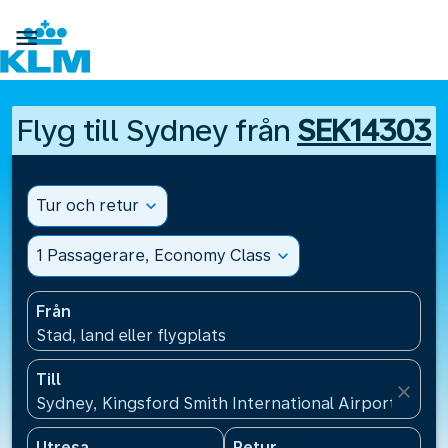

Flyg till Sydney från
SEK14303
Tur och retur
expand_more
1 Passagerare, Economy Class
expand_more
Från
Stad, land eller flygplats
Till
close
Sydney, Kingsford Smith International Airport(SYD),
Utresa
Retur