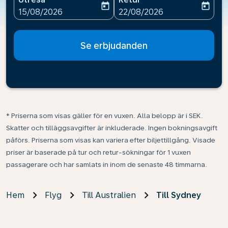
today
today
fc-booking-departure-date-aria-label
fc-booking-return-date-ari
15/08/2026
22/08/2026
Se erbjudanden
* Priserna som visas gäller för en vuxen. Alla belopp är i SEK.
Skatter och tilläggsavgifter är inkluderade. Ingen bokningsavgift
påförs. Priserna som visas kan variera efter biljettillgång. Visade
priser är baserade på tur och retur-sökningar för 1 vuxen
passagerare och har samlats in inom de senaste 48 timmarna.
Hem
Flyg
Till Australien
Till Sydney