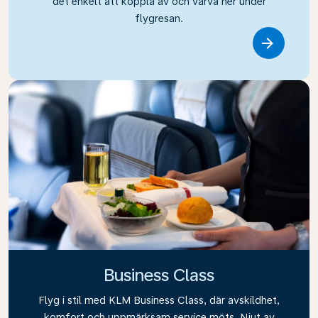
det enkelt att koppla av och varva ner under
flygresan.
Link
Business Class
Flyg i stil med KLM Business Class, där avskildhet,
komfort och uppmärksam service möts. Njut av