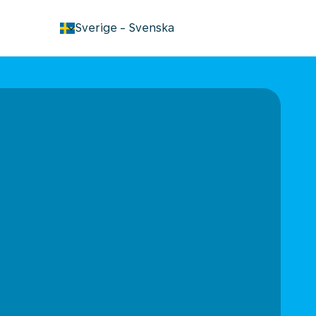
keyboard_arrow_down
Sverige
-
Svenska