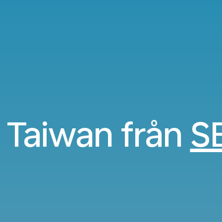
ll Taiwan från
S