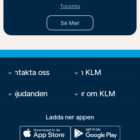
Toronto
Se Mer
Kontakta oss
Om KLM
keyboard_arrow_down
keyboard_arrow_down
Erbjudanden
Mer om KLM
keyboard_arrow_down
keyboard_arrow_down
Ladda ner appen