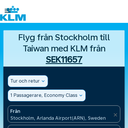

Flyg från Stockholm till
Taiwan med KLM från
SEK11657
Tur och retur
expand_more
1 Passagerare, Economy Class
expand_more
Från
close
Stockholm, Arlanda Airport(ARN), Sweden