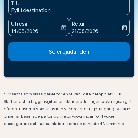
Till
Fyll i destination
Utresa
Retur
today
today
fc-booking-departure-date-aria-label
fc-booking-return-date-ari
14/08/2026
21/08/2026
Se erbjudanden
* Priserna som visas gäller för en vuxen. Alla belopp är i SEK.
Skatter och tilläggsavgifter är inkluderade. Ingen bokningsavgift
påförs. Priserna som visas kan variera efter biljettillgång. Visade
priser är baserade på tur och retur-sökningar för 1 vuxen
passagerare och har samlats in inom de senaste 48 timmarna.