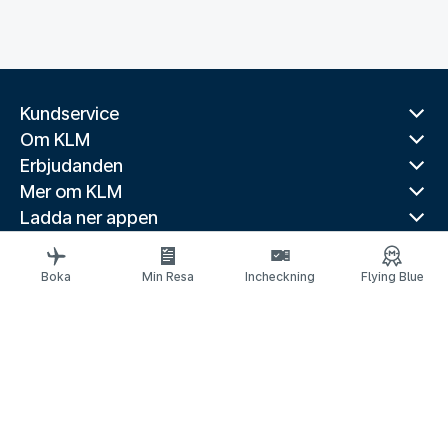
Kundservice
Om KLM
Erbjudanden
Mer om KLM
Ladda ner appen
Relaterade webbplatser
Reseguider
Boka
Min Resa
Incheckning
Flying Blue
Toppdestinationer
Populära länder
Populära rutter
Juridisk information