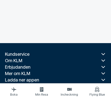
Kundservice
Om KLM
Erbjudanden
Mer om KLM
Ladda ner appen
Relaterade webbplatser
Reseguider
Boka
Min Resa
Incheckning
Flying Blue
Toppdestinationer
Populära länder