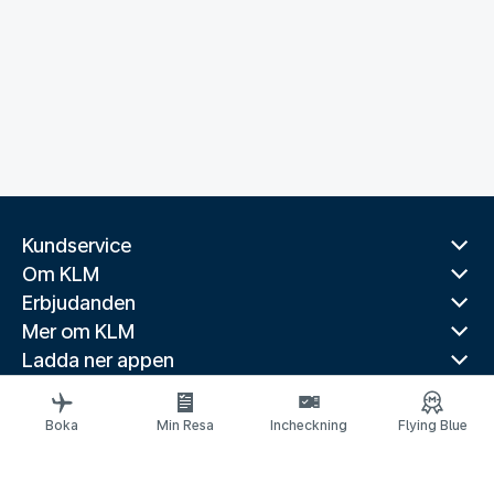
Kundservice
Om KLM
Erbjudanden
Mer om KLM
Ladda ner appen
Relaterade webbplatser
Reseguider
Boka
Min Resa
Incheckning
Flying Blue
Toppdestinationer
Populära länder