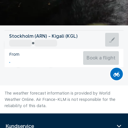
Rwanda
Stockholm (ARN) - Kigali (KGL)
Kigali
From
22°C
Rwanda
Book a flight
Flight time
Aug
The weather forecast information is provided by World
Weather Online. Air France-KLM is not responsible for the
reliability of this data.
Kundservice