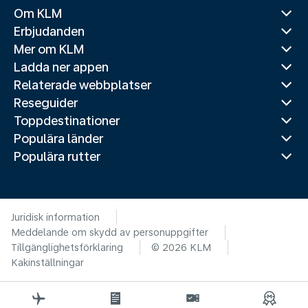
Om KLM
Erbjudanden
Mer om KLM
Ladda ner appen
Relaterade webbplatser
Reseguider
Toppdestinationer
Populära länder
Populära rutter
Juridisk information
Meddelande om skydd av personuppgifter
Tillgänglighetsförklaring
© 2026 KLM
Kakinställningar