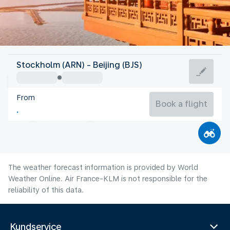
China
Stockholm (ARN) - Beijing (BJS)
Beijing
From
25°C
China
Book a flight
Flight time
Aug
The weather forecast information is provided by World
Weather Online. Air France-KLM is not responsible for the
reliability of this data.
Kundservice