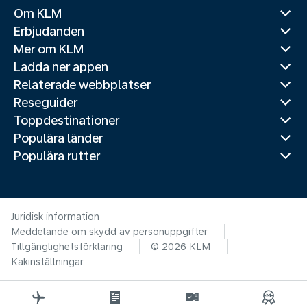
Om KLM
Erbjudanden
Mer om KLM
Ladda ner appen
Relaterade webbplatser
Reseguider
Toppdestinationer
Populära länder
Populära rutter
Juridisk information
Meddelande om skydd av personuppgifter
Tillgänglighetsförklaring
© 2026 KLM
Kakinställningar