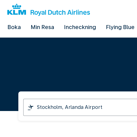
Boka
Min Resa
Incheckning
Flying Blue
I
am
travelling
from