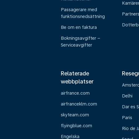
Karriäre
Passagerare med
Partner
funktionsnedsättning
Dotterb
Be om en faktura
Bokningsavgifter –
Serviceavgifter
Relaterade
Reseg
webbplatser
Amster
airfrance.com
Delhi
airfranceklm.com
Dar es 
skyteam.com
Paris
flyingblue.com
Rio de J
Engelska