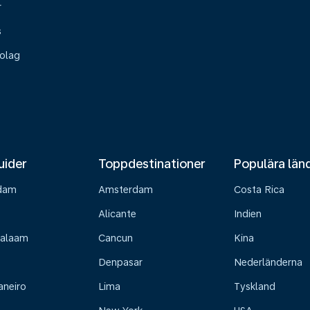
r
s
olag
uider
Toppdestinationer
Populära län
dam
Amsterdam
Costa Rica
Alicante
Indien
Salaam
Cancun
Kina
Denpasar
Nederländerna
aneiro
Lima
Tyskland