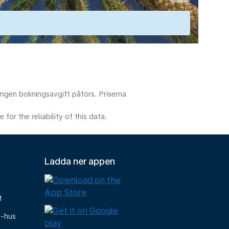
 Ingen bokningsavgift påförs. Priserna
or the reliability of this data.
Ladda ner appen
M
e-hus