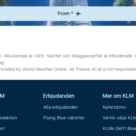
From *
. Alla belopp är i SEK. Skatter och tilläggsavgifter är inkluderade.
ng.
ovided by World Weather Online. Air France-KLM is not responsible f
LM
Erbjudanden
Mer om KLM
Alla erbjudanden
Nyhetsbrev
edaktion
Flying Blue-rabatter
Varför välja KL
het
KLMs Delft Blu