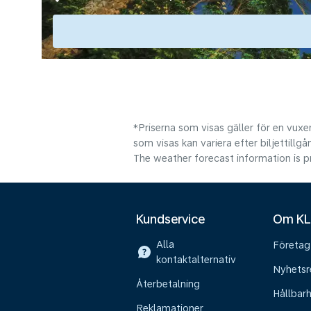
*Priserna som visas gäller för en vuxen
som visas kan variera efter biljettillgå
The weather forecast information is pr
Kundservice
Om K
Alla
Företag
kontaktalternativ
Nyhetsr
Återbetalning
Hållbar
Reklamationer