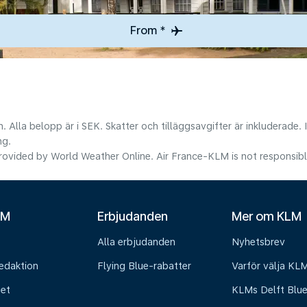
From *
. Alla belopp är i SEK. Skatter och tilläggsavgifter är inkluderade.
ng.
ovided by World Weather Online. Air France-KLM is not responsible f
LM
Erbjudanden
Mer om KLM
Alla erbjudanden
Nyhetsbrev
edaktion
Flying Blue-rabatter
Varför välja KL
het
KLMs Delft Blu