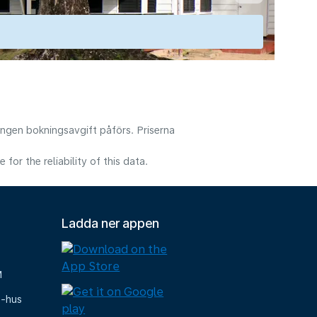
 Ingen bokningsavgift påförs. Priserna
or the reliability of this data.
Ladda ner appen
M
e-hus