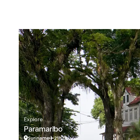
Explore
Paramaribo
Suriname
21h20