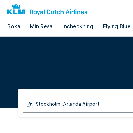
Boka
Min Resa
Incheckning
Flying Blue
I
am
travelling
from