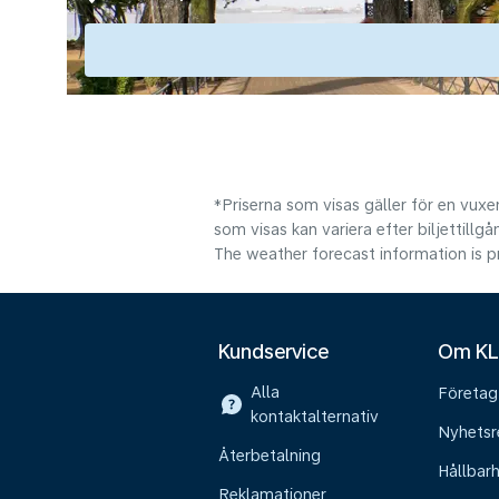
*Priserna som visas gäller för en vuxen
som visas kan variera efter biljettillgå
The weather forecast information is pr
Kundservice
Om K
Alla
Företag
kontaktalternativ
Nyhetsr
Återbetalning
Hållbar
Reklamationer