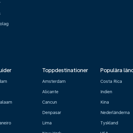
r
s
olag
uider
Toppdestinationer
Populära län
dam
Amsterdam
Costa Rica
Alicante
Indien
Salaam
Cancun
Kina
Denpasar
Nederländerna
aneiro
Lima
Tyskland