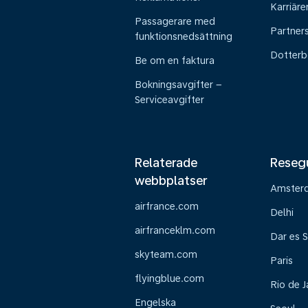
Karriäre
Passagerare med
Partner
funktionsnedsättning
Dotterb
Be om en faktura
Bokningsavgifter –
Serviceavgifter
Relaterade
Reseg
webbplatser
Amster
airfrance.com
Delhi
airfranceklm.com
Dar es 
skyteam.com
Paris
flyingblue.com
Rio de J
Engelska