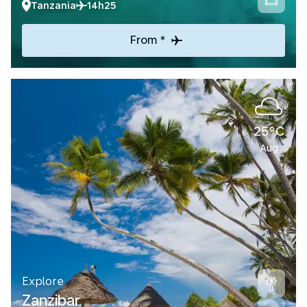
Tanzania
14h25
From *
25°C
Aug
Explore
Zanzibar