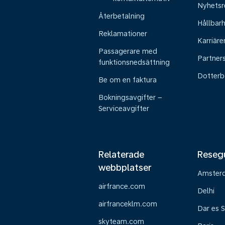
Nyhetsr
Återbetalning
Hållbar
Reklamationer
Karriäre
Passagerare med
Partner
funktionsnedsättning
Dotterb
Be om en faktura
Bokningsavgifter –
Serviceavgifter
Relaterade
Reseg
webbplatser
Amster
airfrance.com
Delhi
airfranceklm.com
Dar es 
skyteam.com