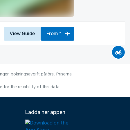
View Guide
From *
 Ingen bokningsavgift påförs. Priserna
or the reliability of this data.
Ladda ner appen