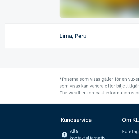
Lima
, Peru
*Priserna som visas gäller för en vuxen
som visas kan variera efter biljettillgå
The weather forecast information is pr
Kundservice
Om K
Alla
Företag
kontaktalternativ