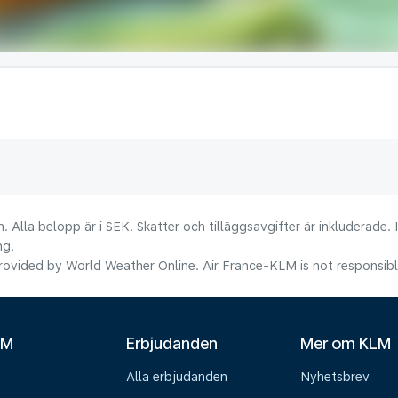
. Alla belopp är i SEK. Skatter och tilläggsavgifter är inkluderade.
ng.
ovided by World Weather Online. Air France-KLM is not responsible f
LM
Erbjudanden
Mer om KLM
Alla erbjudanden
Nyhetsbrev