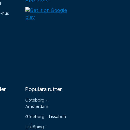
M
e-hus
der
Populära rutter
Göteborg -
Amsterdam
Göteborg - Lissabon
Linköping -