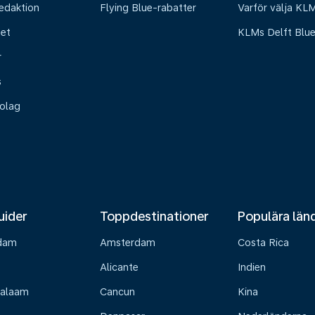
edaktion
Flying Blue-rabatter
Varför välja KL
het
KLMs Delft Blu
r
s
olag
uider
Toppdestinationer
Populära län
dam
Amsterdam
Costa Rica
Alicante
Indien
Salaam
Cancun
Kina