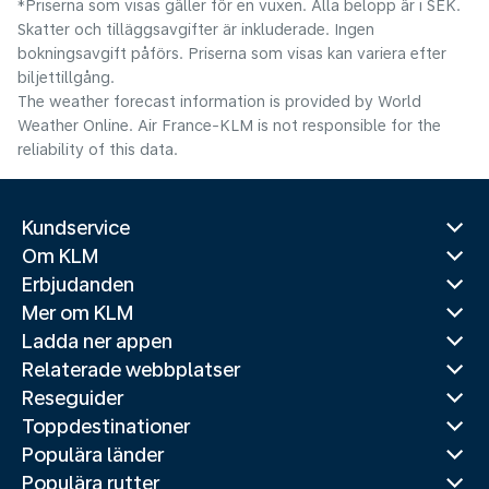
*Priserna som visas gäller för en vuxen. Alla belopp är i SEK.
Skatter och tilläggsavgifter är inkluderade. Ingen
bokningsavgift påförs. Priserna som visas kan variera efter
biljettillgång.
The weather forecast information is provided by World
Weather Online. Air France-KLM is not responsible for the
reliability of this data.
Kundservice
Om KLM
Erbjudanden
Mer om KLM
Ladda ner appen
Relaterade webbplatser
Reseguider
Toppdestinationer
Populära länder
Populära rutter