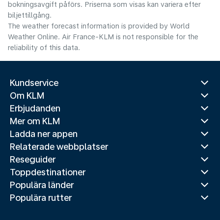
bokningsavgift påförs. Priserna som visas kan variera efter
biljettillgång.
The weather forecast information is provided by World
Weather Online. Air France-KLM is not responsible for the
reliability of this data.
Kundservice
Om KLM
Erbjudanden
Mer om KLM
Ladda ner appen
Relaterade webbplatser
Reseguider
Toppdestinationer
Populära länder
Populära rutter