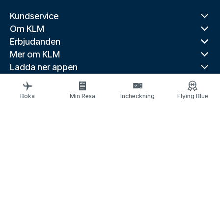
Kundservice
Om KLM
Erbjudanden
Mer om KLM
Ladda ner appen
Relaterade webbplatser
Reseguider
Boka
Min Resa
Incheckning
Flying Blue
Toppdestinationer
Populära länder
Populära rutter
Juridisk information
Meddelande om skydd av personuppgifter
Tillgänglighetsförklaring
© 2026 KLM
Kakinställningar