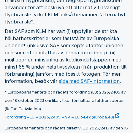
(hållbart flygbränsle), det begrepp flygbranschen
använder för att beskriva ett alternativ till vanligt
flygbränsle, vilket KLM också benämner ”alternativt
flygbränsle”.
Det SAF som KLM har valt (i) uppfyller de strikta
hållbarhetskriterier som fastställts av Europeiska
unionen* (inklusive SAF som köpts utanför unionen
och som inte omfattas av denna förordning), (ii)
möjliggör en minskning av koldioxidutsläppen med
minst 65 % under hela livscykeln (från produktion till
förbränning) jämfört med fossilt fotogen. För mer
information, besök vår
sida med SAF-information
.
* Europaparlamentets och rådets förordning (EU) 2023/2405 av
den 18 oktober 2023 om lika villkor för hållbara lufttransporter
(ReFuelEU Aviation)
Förordning –EU – 2023/2405 – SV – EUR-Lex (europa.eu)
Europaparlamentets och rådets direktiv (EU) 2023/2413 av den 18