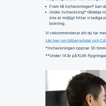
Fram till incheckningen* kan d
Under incheckning* tilldelas ni 
inte är möjligt hittar vi lediga
bokning.
Vi rekommenderar att du tar med 
Läs mer om bilbarnstolar och C
*Incheckningen öppnar 30 timmar f
**Under 14 år på KLM-flygningar t