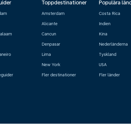
uider
Toppdestinationer
Populära län
dam
Amsterdam
Costa Rica
Alicante
Indien
Salaam
Cancun
Kina
Denpasar
Nederländerna
aneiro
Lima
Tyskland
New York
USA
eguider
Fler destinationer
Fler länder