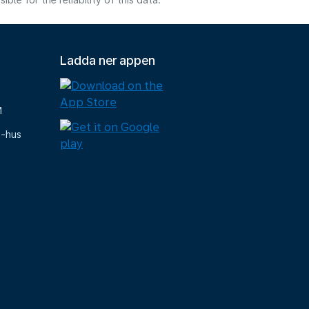
e for the reliability of this data.
Ladda ner appen
M
e-hus