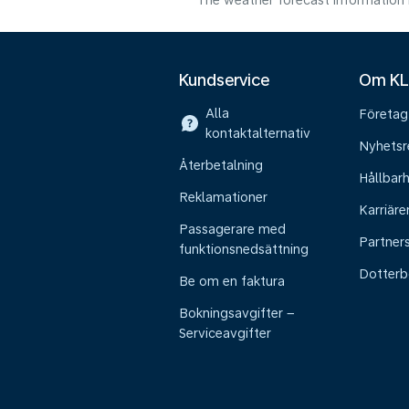
The weather forecast information i
Kundservice
Om K
Alla
Företag
kontaktalternativ
Nyhetsr
Återbetalning
Hållbar
Reklamationer
Karriäre
Passagerare med
Partner
funktionsnedsättning
Dotterb
Be om en faktura
Bokningsavgifter –
Serviceavgifter