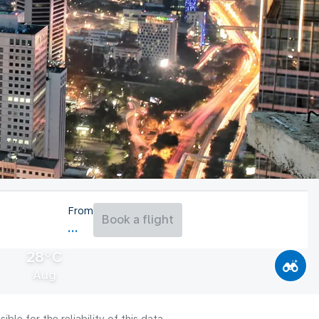
From
Book a flight
28°C
Aug