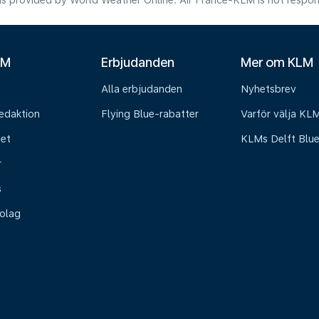
s provided by World Weather Online. Air France-KLM is not responsibl
LM
Erbjudanden
Mer om KLM
Alla erbjudanden
Nyhetsbrev
edaktion
Flying Blue-rabatter
Varför välja KL
het
KLMs Delft Blu
r
s
olag