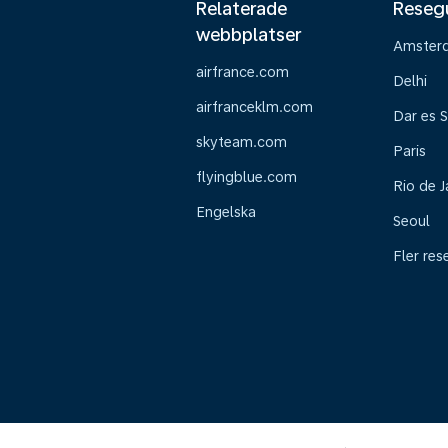
Relaterade
Reseg
webbplatser
Amster
airfrance.com
Delhi
airfranceklm.com
Dar es 
skyteam.com
Paris
flyingblue.com
Rio de J
Engelska
Seoul
Fler res