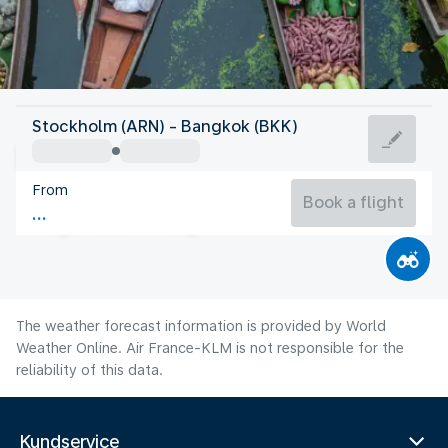
Thailand
Stockholm (ARN) - Bangkok (BKK)
Bangkok
From
29°C
Thailand
Book a flight
Flight time
Aug
The weather forecast information is provided by World
Weather Online. Air France-KLM is not responsible for the
reliability of this data.
Kundservice