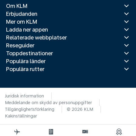
Om KLM
Erbjudanden
Mer om KLM
Ladda ner appen
Relaterade webbplatser
Reseguider
Toppdestinationer
Populära länder
Populära rutter
Juridisk information
Meddelande om skydd av personuppgifter
Tillgänglighetsförklaring
© 2026 KLM
Kakinställningar