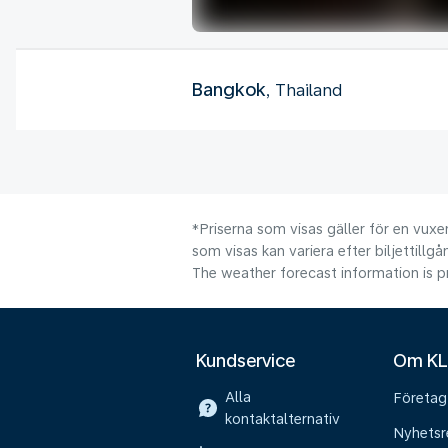
Bangkok
, Thailand
*Priserna som visas gäller för en vuxen
som visas kan variera efter biljettillgå
The weather forecast information is pr
Kundservice
Om K
Alla
Företag
kontaktalternativ
Nyhetsr