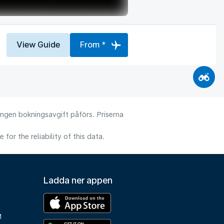
View Guide
From *
 Ingen bokningsavgift påförs. Priserna
or the reliability of this data.
Ladda ner appen
M