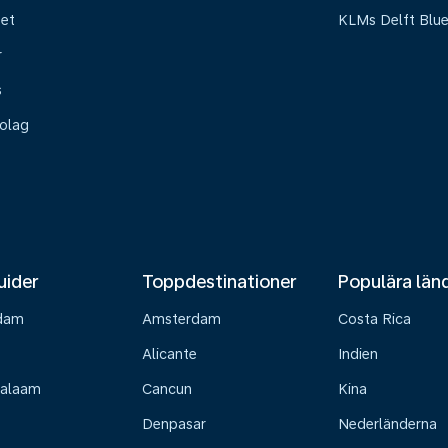
het
KLMs Delft Blu
r
s
olag
uider
Toppdestinationer
Populära län
dam
Amsterdam
Costa Rica
Alicante
Indien
Salaam
Cancun
Kina
Denpasar
Nederländerna