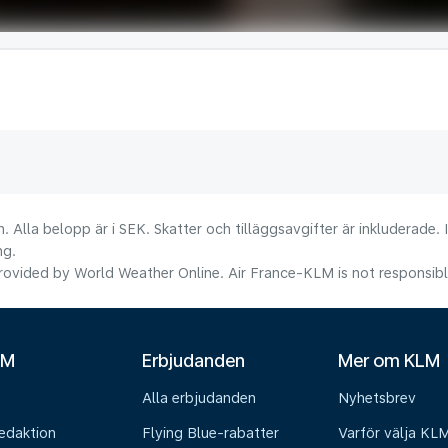
. Alla belopp är i SEK. Skatter och tilläggsavgifter är inkluderade.
ng.
ovided by World Weather Online. Air France-KLM is not responsible f
LM
Erbjudanden
Mer om KLM
Alla erbjudanden
Nyhetsbrev
edaktion
Flying Blue-rabatter
Varför välja KL