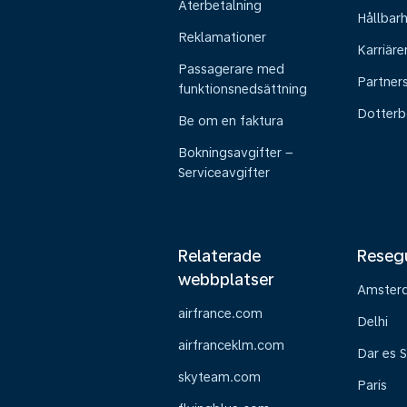
Återbetalning
Hållbar
Reklamationer
Karriäre
Passagerare med
Partner
funktionsnedsättning
Dotterb
Be om en faktura
Bokningsavgifter –
Serviceavgifter
Relaterade
Reseg
webbplatser
Amster
airfrance.com
Delhi
airfranceklm.com
Dar es 
skyteam.com
Paris