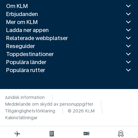
Om KLM
Erbjudanden
Mer om KLM
Ladda ner appen
Relaterade webbplatser
Reseguider
Toppdestinationer
Populära länder
Populära rutter
Juridisk information
Meddelande om skydd av personuppgifter
Tillgänglighetsförklaring
© 2026 KLM
Kakinställningar