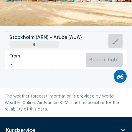
Aruba
Stockholm (ARN) - Aruba (AUA)
Aruba
From
28°C
Aruba
Book a flight
Flight time
Aug
The weather forecast information is provided by World
Weather Online. Air France-KLM is not responsible for the
reliability of this data.
Kundservice