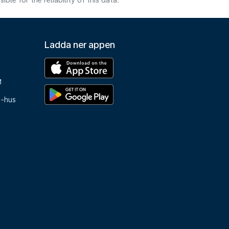
e for the reliability of this data.
Ladda ner appen
M
e-hus