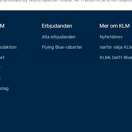
s provided by World Weather Online. Air France-KLM is not responsibl
LM
Erbjudanden
Mer om KLM
Alla erbjudanden
Nyhetsbrev
edaktion
Flying Blue-rabatter
Varför välja KL
het
KLMs Delft Blu
r
s
olag