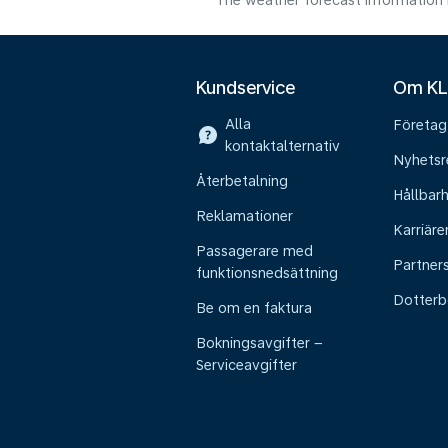
The weather forecast information i
Kundservice
Om K
Alla
Företag
kontaktalternativ
Nyhetsr
Återbetalning
Hållbar
Reklamationer
Karriäre
Passagerare med
Partner
funktionsnedsättning
Dotterb
Be om en faktura
Bokningsavgifter –
Serviceavgifter