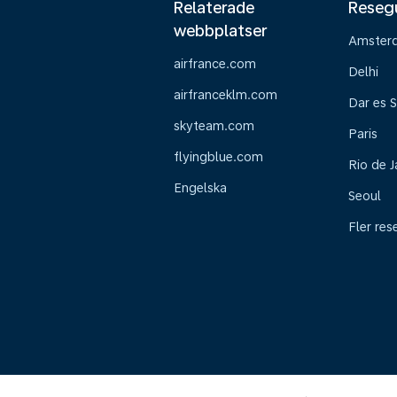
Relaterade
Reseg
webbplatser
Amster
airfrance.com
Delhi
airfranceklm.com
Dar es 
skyteam.com
Paris
flyingblue.com
Rio de J
Engelska
Seoul
Fler res