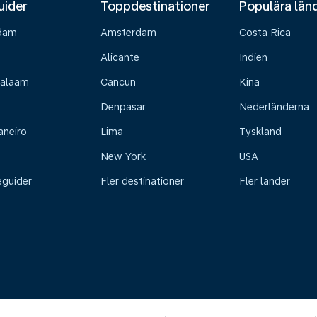
uider
Toppdestinationer
Populära län
dam
Amsterdam
Costa Rica
Alicante
Indien
Salaam
Cancun
Kina
Denpasar
Nederländerna
aneiro
Lima
Tyskland
New York
USA
eguider
Fler destinationer
Fler länder