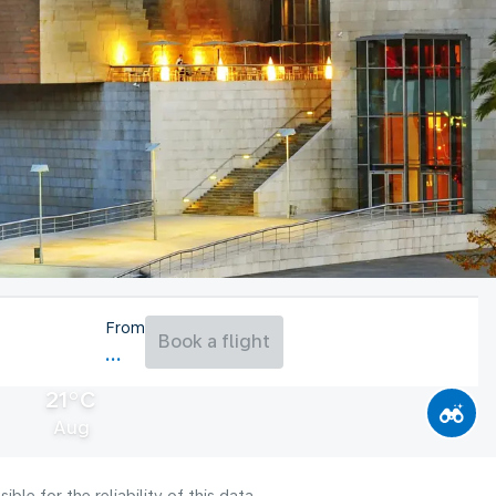
From
Book a flight
21°C
Aug