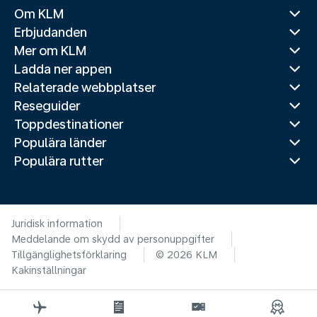
Om KLM
Erbjudanden
Mer om KLM
Ladda ner appen
Relaterade webbplatser
Reseguider
Toppdestinationer
Populära länder
Populära rutter
Juridisk information
Meddelande om skydd av personuppgifter
Tillgänglighetsförklaring
© 2026 KLM
Kakinställningar