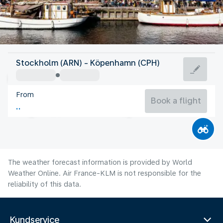
Denmark
Stockholm (ARN) - Köpenhamn (CPH)
Copenhagen
From
18°C
Denmark
Book a flight
Flight time
Aug
The weather forecast information is provided by World
Weather Online. Air France-KLM is not responsible for the
reliability of this data.
Kundservice