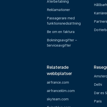
Återbetalning
Hållbar
Reklamationer
Karriäre
Passagerare med
Partner
funktionsnedsättning
Dotterb
Be om en faktura
Bokningsavgifter –
Serviceavgifter
Relaterade
Reseg
webbplatser
Amster
airfrance.com
Delhi
airfranceklm.com
Dar es 
skyteam.com
Paris