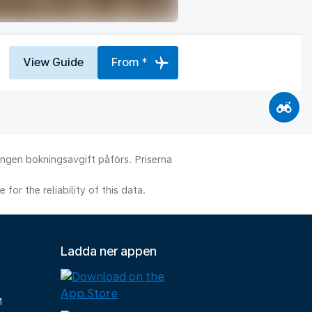
View Guide
From *
 Ingen bokningsavgift påförs. Priserna
or the reliability of this data.
Ladda ner appen
M