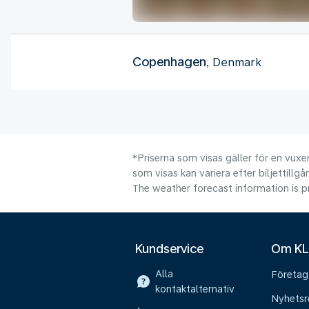
Copenhagen
, Denmark
*Priserna som visas gäller för en vuxen
som visas kan variera efter biljettillgå
The weather forecast information is pr
Kundservice
Om K
Alla
Företag
kontaktalternativ
Nyhetsr