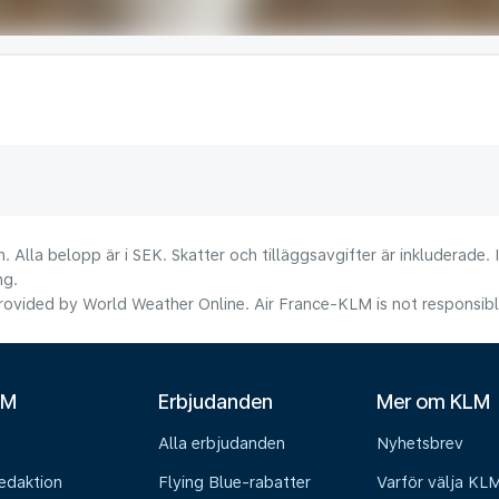
. Alla belopp är i SEK. Skatter och tilläggsavgifter är inkluderade.
ng.
ovided by World Weather Online. Air France-KLM is not responsible f
LM
Erbjudanden
Mer om KLM
Alla erbjudanden
Nyhetsbrev
edaktion
Flying Blue-rabatter
Varför välja KL