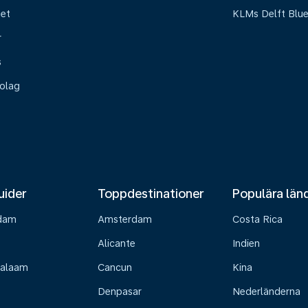
het
KLMs Delft Blu
r
s
olag
uider
Toppdestinationer
Populära län
dam
Amsterdam
Costa Rica
Alicante
Indien
Salaam
Cancun
Kina
Denpasar
Nederländerna