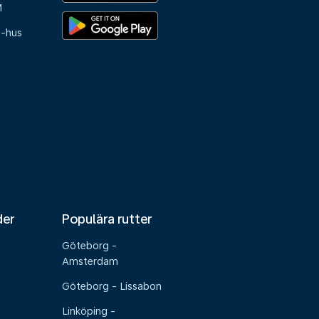
M
e-hus
der
Populära rutter
Göteborg -
Amsterdam
Göteborg - Lissabon
Linköping -