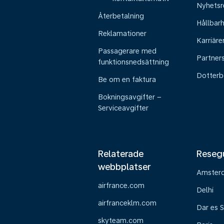
Nyhetsr
Återbetalning
Hållbar
Reklamationer
Karriäre
Passagerare med
Partner
funktionsnedsättning
Dotterb
Be om en faktura
Bokningsavgifter –
Serviceavgifter
Relaterade
Reseg
webbplatser
Amster
airfrance.com
Delhi
airfranceklm.com
Dar es 
skyteam.com