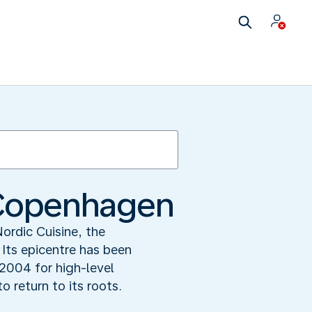
n Copenhagen
Nordic Cuisine, the
 Its epicentre has been
004 for high-level
 return to its roots.