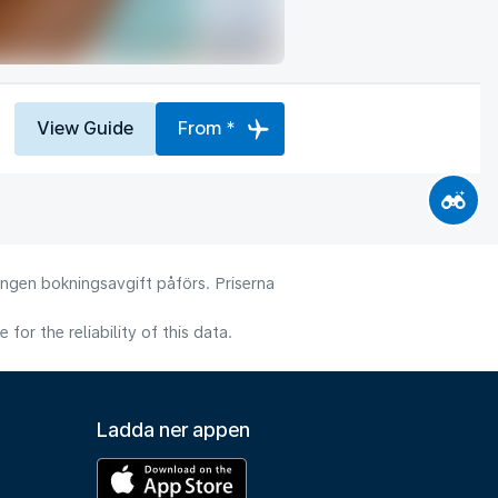
View Guide
From *
 Ingen bokningsavgift påförs. Priserna
or the reliability of this data.
Ladda ner appen