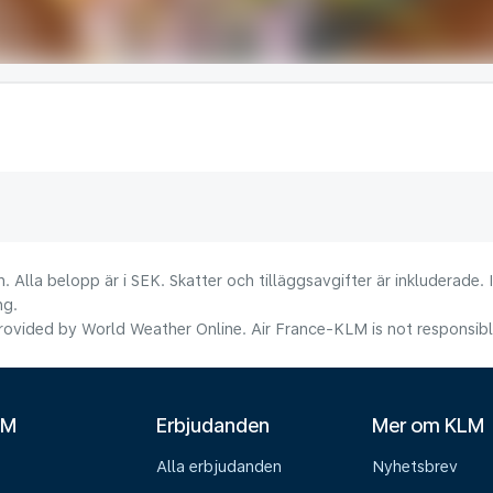
. Alla belopp är i SEK. Skatter och tilläggsavgifter är inkluderade.
ng.
ovided by World Weather Online. Air France-KLM is not responsible f
LM
Erbjudanden
Mer om KLM
Alla erbjudanden
Nyhetsbrev