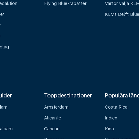
edaktion
Flying Blue-rabatter
Varför välja KL
het
KLMs Delft Blu
r
s
olag
uider
Toppdestinationer
Populära län
dam
Amsterdam
Costa Rica
Alicante
Indien
Salaam
Cancun
Kina