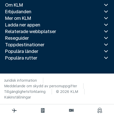
Om KLM
Erbjudanden
Mer om KLM
Ladda ner appen
Relaterade webbplatser
Reseguider
Toppdestinationer
Populära länder
Populära rutter
Juridisk information
Meddelande om skydd av personuppgifter
Tillgänglighetsförklaring
© 2026 KLM
Kakinställningar