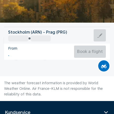
Czech Rep
Stockholm (ARN) - Prag (PRG)
Prague
From
19°C
Czech Rep
Book a flight
Flight time
Aug
The weather forecast information is provided by World
Weather Online. Air France-KLM is not responsible for the
reliability of this data.
Kundservice