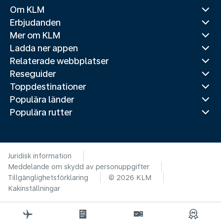
Om KLM
Erbjudanden
Mer om KLM
Ladda ner appen
Relaterade webbplatser
Reseguider
Toppdestinationer
Populära länder
Populära rutter
Juridisk information
Meddelande om skydd av personuppgifter
Tillgänglighetsförklaring
© 2026 KLM
Kakinställningar