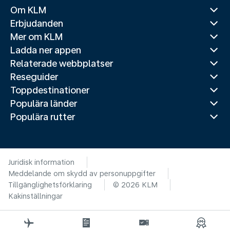
Om KLM
Erbjudanden
Mer om KLM
Ladda ner appen
Relaterade webbplatser
Reseguider
Toppdestinationer
Populära länder
Populära rutter
Juridisk information
Meddelande om skydd av personuppgifter
Tillgänglighetsförklaring
© 2026 KLM
Kakinställningar