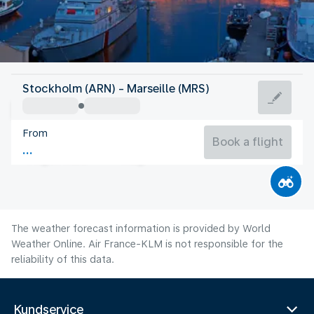
France
Stockholm (ARN) - Marseille (MRS)
Marseille
From
25°C
France
Book a flight
Flight time
Aug
The weather forecast information is provided by World
Weather Online. Air France-KLM is not responsible for the
reliability of this data.
Kundservice