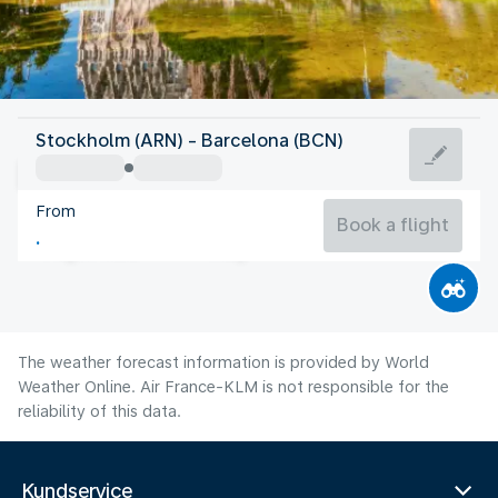
Spain
Stockholm (ARN) - Barcelona (BCN)
Barcelona
From
25°C
Spain
Book a flight
Flight time
Aug
The weather forecast information is provided by World
Weather Online. Air France-KLM is not responsible for the
reliability of this data.
Kundservice