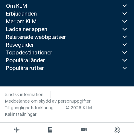
Om KLM
Erbjudanden
Mer om KLM
Ladda ner appen
Relaterade webbplatser
Reseguider
Toppdestinationer
Populära länder
Populära rutter
Juridisk information
Meddelande om skydd av personuppgifter
Tillgänglighetsförklaring
© 2026 KLM
Kakinställningar