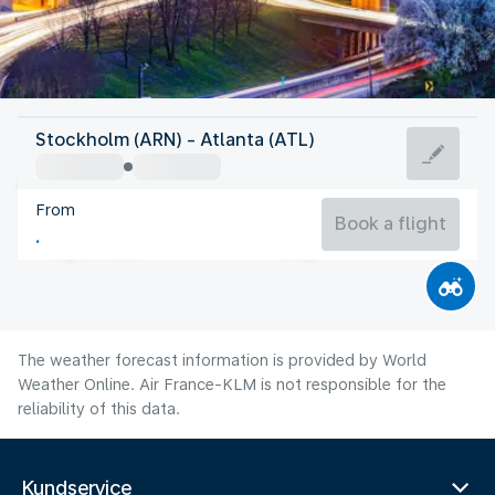
United States Of America
Stockholm (ARN) - Atlanta (ATL)
Atlanta
From
26°C
United States Of America
Book a flight
Flight time
Aug
The weather forecast information is provided by World
Weather Online. Air France-KLM is not responsible for the
reliability of this data.
Kundservice