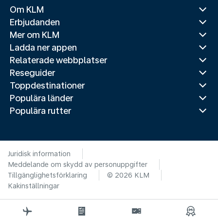
Om KLM
Erbjudanden
Mer om KLM
Ladda ner appen
Relaterade webbplatser
Reseguider
Toppdestinationer
Populära länder
Populära rutter
Juridisk information
Meddelande om skydd av personuppgifter
Tillgänglighetsförklaring
© 2026 KLM
Kakinställningar