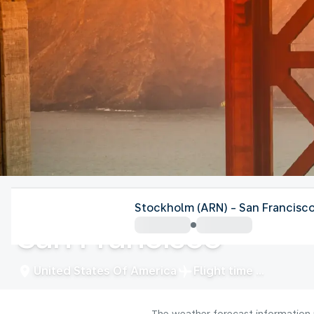
United States Of America
Stockholm (ARN) - San Francisco
San Francisco
United States Of America
Flight time