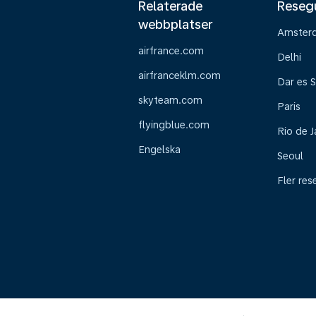
Relaterade
Reseg
webbplatser
Amster
airfrance.com
Delhi
airfranceklm.com
Dar es 
skyteam.com
Paris
flyingblue.com
Rio de J
Engelska
Seoul
Fler res