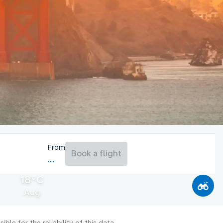
From
Book a flight
18°C
Aug