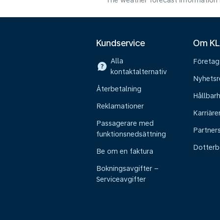
The weather forecast information i
Kundservice
Om K
Alla
Företag
kontaktalternativ
Nyhetsr
Återbetalning
Hållbar
Reklamationer
Karriäre
Passagerare med
Partner
funktionsnedsättning
Dotterb
Be om en faktura
Bokningsavgifter –
Serviceavgifter