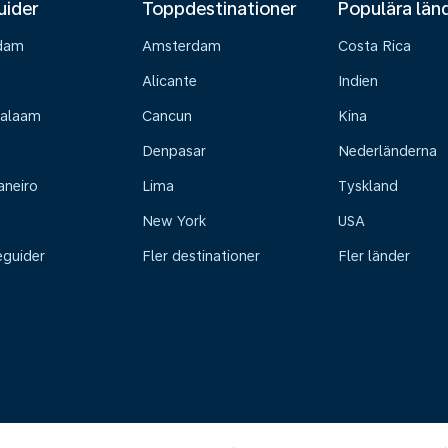
uider
Toppdestinationer
Populära län
dam
Amsterdam
Costa Rica
Alicante
Indien
Salaam
Cancun
Kina
Denpasar
Nederländerna
aneiro
Lima
Tyskland
New York
USA
eguider
Fler destinationer
Fler länder