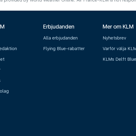
s provided by World Weather Online. Air France-KLM is not responsibl
LM
Erbjudanden
Mer om KLM
Alla erbjudanden
Nyhetsbrev
edaktion
Flying Blue-rabatter
Varför välja KL
het
KLMs Delft Blu
r
s
olag