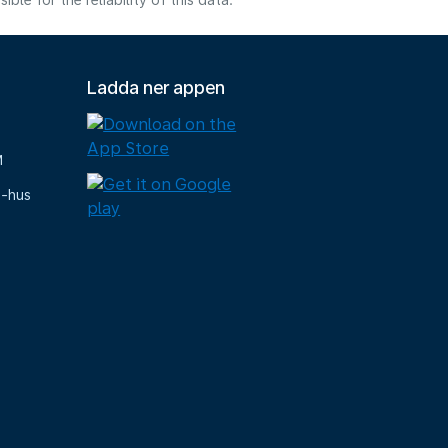
e for the reliability of this data.
Ladda ner appen
M
e-hus