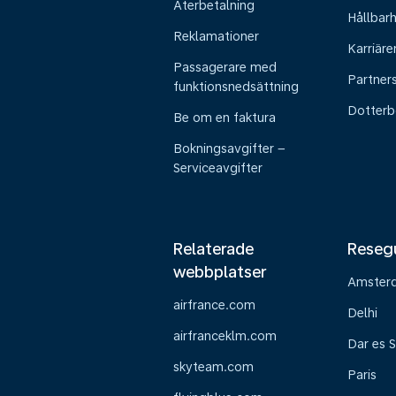
Återbetalning
Hållbar
Reklamationer
Karriäre
Passagerare med
Partner
funktionsnedsättning
Dotterb
Be om en faktura
Bokningsavgifter –
Serviceavgifter
Relaterade
Reseg
webbplatser
Amster
airfrance.com
Delhi
airfranceklm.com
Dar es 
skyteam.com
Paris