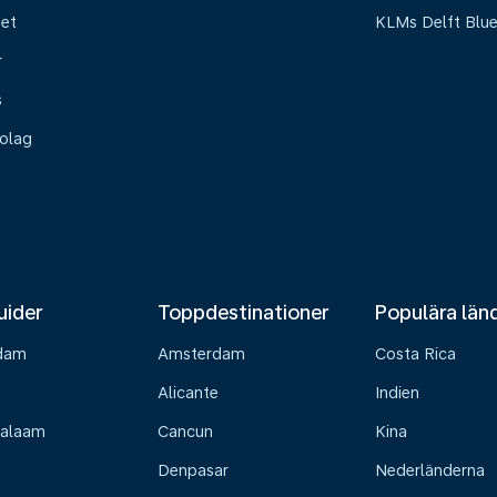
het
KLMs Delft Blu
r
s
olag
uider
Toppdestinationer
Populära län
dam
Amsterdam
Costa Rica
Alicante
Indien
Salaam
Cancun
Kina
Denpasar
Nederländerna