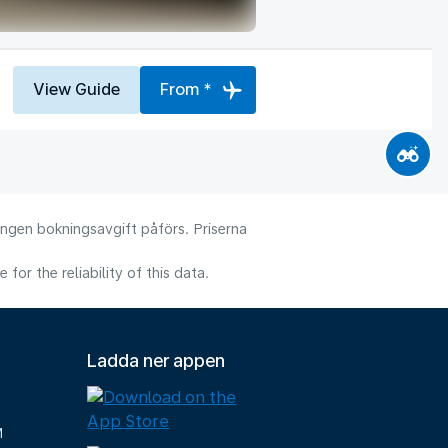
View Guide
From *
 Ingen bokningsavgift påförs. Priserna
or the reliability of this data.
Ladda ner appen
M