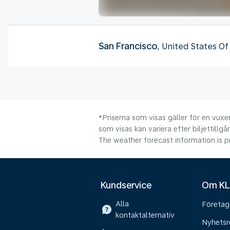
San Francisco
, United States O
*Priserna som visas gäller för en vuxen
som visas kan variera efter biljettillgå
The weather forecast information is pr
Kundservice
Om K
Alla
Företag
kontaktalternativ
Nyhetsr