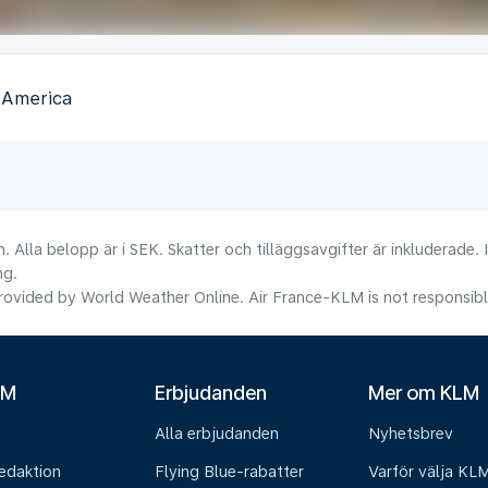
f America
. Alla belopp är i SEK. Skatter och tilläggsavgifter är inkluderade.
ng.
ovided by World Weather Online. Air France-KLM is not responsible f
LM
Erbjudanden
Mer om KLM
Alla erbjudanden
Nyhetsbrev
edaktion
Flying Blue-rabatter
Varför välja KL