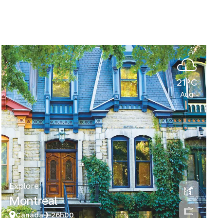
21°C
Aug
Explore
Montreal
Canada
26h00