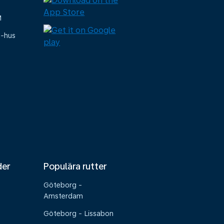
M
e-hus
der
Populära rutter
Göteborg -
Amsterdam
Göteborg - Lissabon