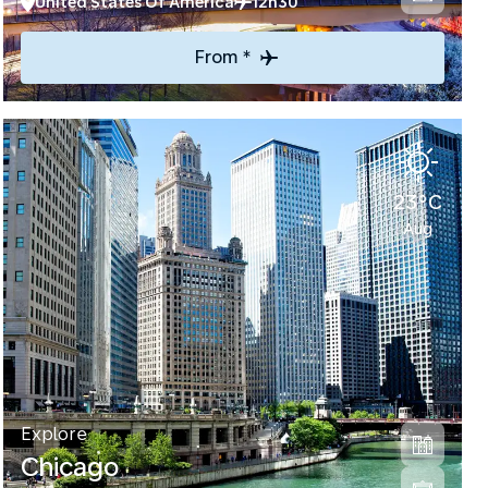
United States Of America
12h30
From *
23°C
Aug
Explore
Chicago