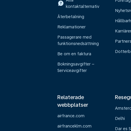
Alla
Företag
kontaktalternativ
Nyhetsr
Återbetalning
Hållbar
Reklamationer
Karriäre
Passagerare med
Partner
funktionsnedsättning
Dotterb
Be om en faktura
Bokningsavgifter –
Serviceavgifter
Relaterade
Reseg
webbplatser
Amster
airfrance.com
Delhi
airfranceklm.com
Dar es 