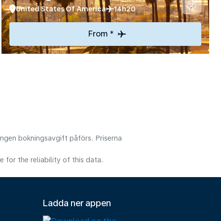
United States Of America
14h20
From *
 Ingen bokningsavgift påförs. Priserna
or the reliability of this data.
Ladda ner appen