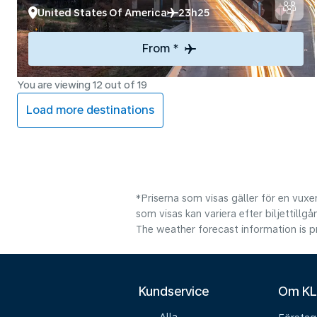
United States Of America
23h25
From *
You are viewing 12 out of 19
Load more destinations
*Priserna som visas gäller för en vuxen
som visas kan variera efter biljettillgå
The weather forecast information is pr
Kundservice
Om K