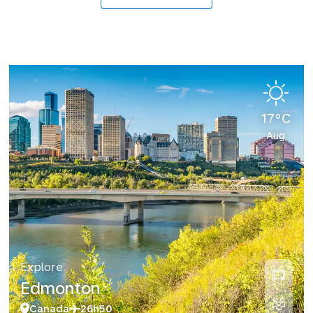
17°C
Aug
Explore
Edmonton
Canada
26h50