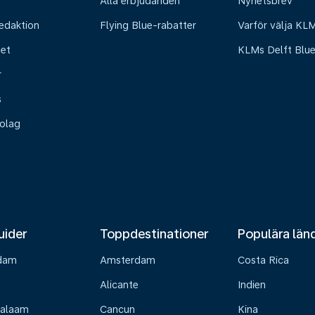
Alla erbjudanden
Nyhetsbrev
edaktion
Flying Blue-rabatter
Varför välja KL
het
KLMs Delft Blu
r
s
olag
uider
Toppdestinationer
Populära län
dam
Amsterdam
Costa Rica
Alicante
Indien
Salaam
Cancun
Kina