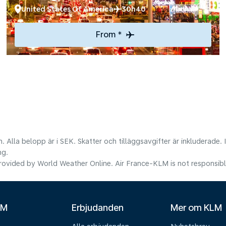
United States Of America
30h40
From *
. Alla belopp är i SEK. Skatter och tilläggsavgifter är inkluderade.
ng.
ovided by World Weather Online. Air France-KLM is not responsible f
LM
Erbjudanden
Mer om KLM