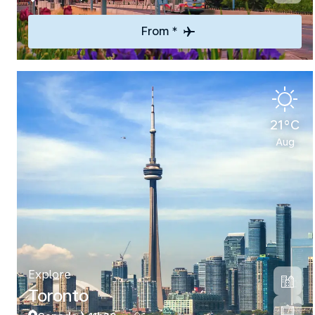
From *
21°C
Aug
Explore
Toronto