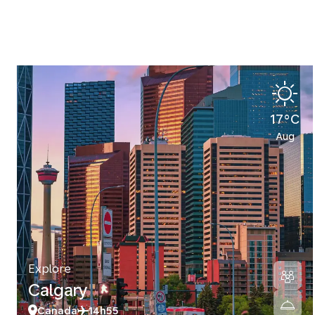
17°C
Aug
Explore
Calgary
Canada
14h55