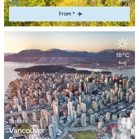
From *
18°C
Aug
Explore
Vancouver