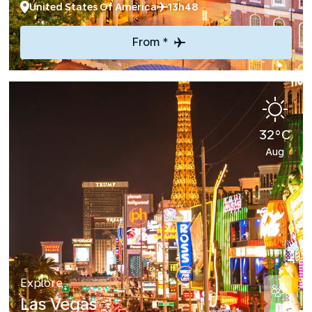
United States Of America
13h48
From *
32°C
Aug
Explore
Las Vegas