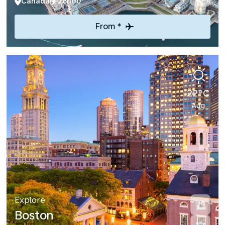
Canada
28h00
From *
22°C
Aug
Explore
Boston