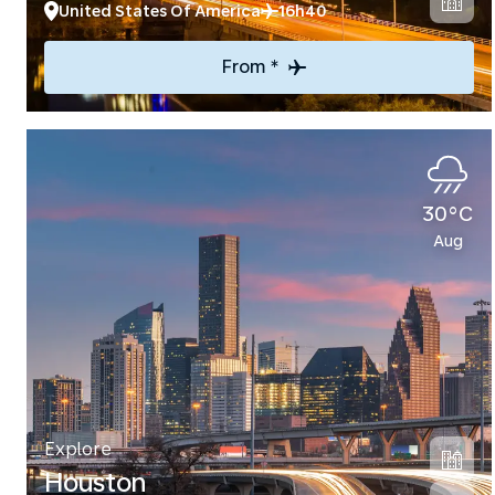
United States Of America
16h40
From *
30°C
Aug
Explore
Houston