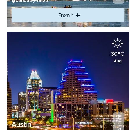
Canada
11h20
From *
30°C
Aug
Explore
Austin