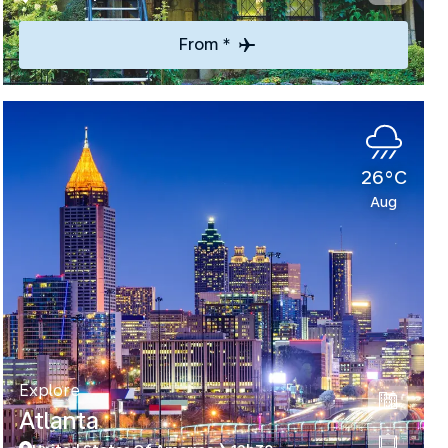
From *
26°C
Aug
Explore
Atlanta