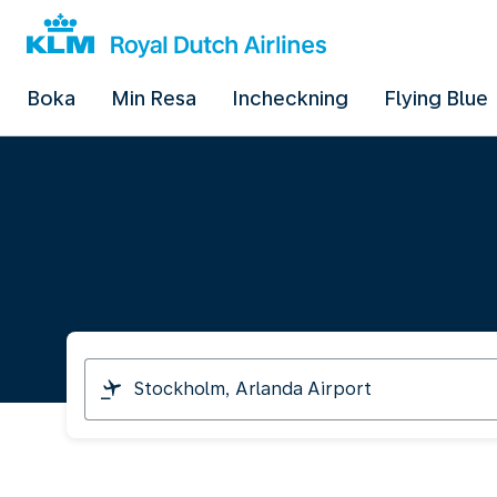
Boka
Min Resa
Incheckning
Flying Blue
I
am
travelling
from