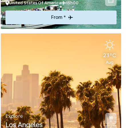
United States Of America
15h00
From *
23°C
Aug
Explore
Los Angeles