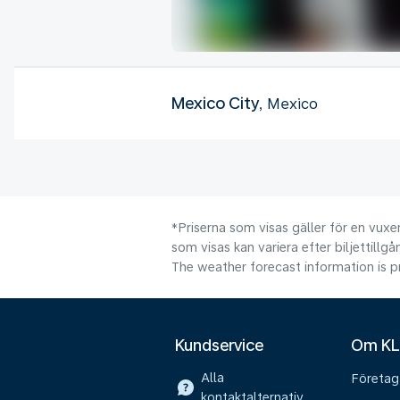
Mexico City
, Mexico
*Priserna som visas gäller för en vuxen
som visas kan variera efter biljettillgå
The weather forecast information is pr
Kundservice
Om K
Alla
Företag
kontaktalternativ