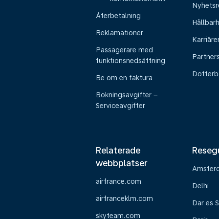
Nyhetsr
Återbetalning
Hållbar
Reklamationer
Karriäre
Passagerare med
Partner
funktionsnedsättning
Dotterb
Be om en faktura
Bokningsavgifter –
Serviceavgifter
Relaterade
Reseg
webbplatser
Amster
airfrance.com
Delhi
airfranceklm.com
Dar es 
skyteam.com