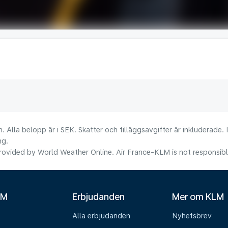
. Alla belopp är i SEK. Skatter och tilläggsavgifter är inkluderade.
ng.
ovided by World Weather Online. Air France-KLM is not responsible f
LM
Erbjudanden
Mer om KLM
Alla erbjudanden
Nyhetsbrev