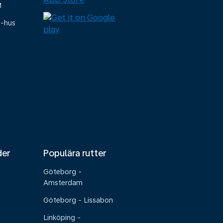
M
e-hus
der
Populära rutter
Göteborg -
Amsterdam
Göteborg - Lissabon
Linköping -