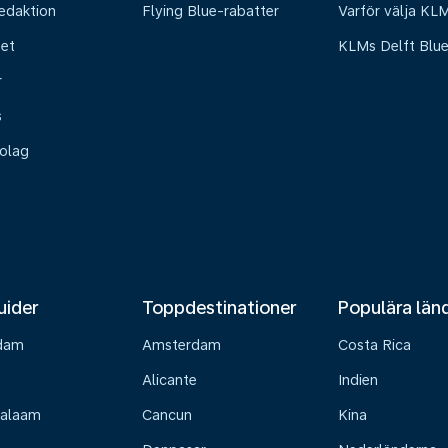
edaktion
Flying Blue-rabatter
Varför välja KL
het
KLMs Delft Blu
r
s
olag
uider
Toppdestinationer
Populära län
dam
Amsterdam
Costa Rica
Alicante
Indien
Salaam
Cancun
Kina