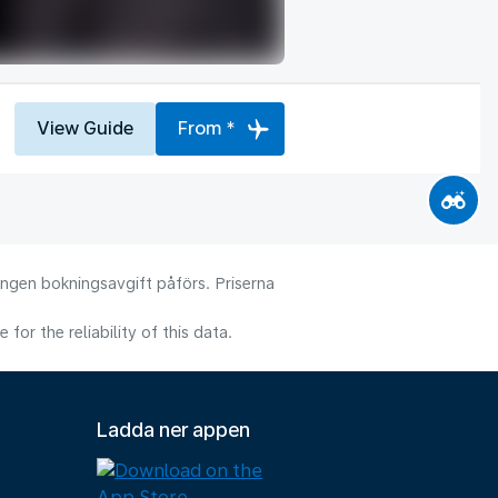
View Guide
From *
 Ingen bokningsavgift påförs. Priserna
or the reliability of this data.
Ladda ner appen