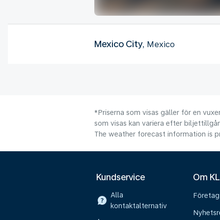
Mexico City
, Mexico
*Priserna som visas gäller för en vuxen
som visas kan variera efter biljettillgå
The weather forecast information is pr
Kundservice
Om K
Alla
Företag
kontaktalternativ
Nyhetsr