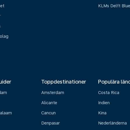
het
KLMs Delft Blu
r
s
olag
uider
Toppdestinationer
Populära län
dam
Amsterdam
Costa Rica
Alicante
Indien
Salaam
Cancun
Kina
Denpasar
Nederländerna