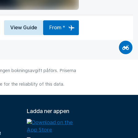
View Guide
From *
 Ingen bokningsavgift påförs. Priserna
or the reliability of this data.
Ladda ner appen
M