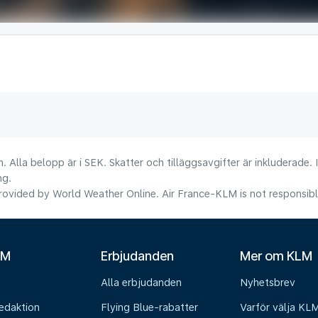
. Alla belopp är i SEK. Skatter och tilläggsavgifter är inkluderade.
ng.
ovided by World Weather Online. Air France-KLM is not responsible f
LM
Erbjudanden
Mer om KLM
Alla erbjudanden
Nyhetsbrev
edaktion
Flying Blue-rabatter
Varför välja KL