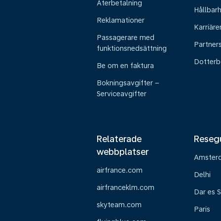
Återbetalning
Hållbar
Reklamationer
Karriäre
Passagerare med
Partner
funktionsnedsättning
Dotterb
Be om en faktura
Bokningsavgifter –
Serviceavgifter
Relaterade
Reseg
webbplatser
Amster
airfrance.com
Delhi
airfranceklm.com
Dar es 
skyteam.com
Paris