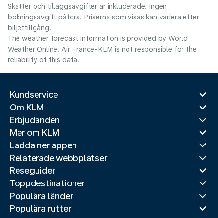
Skatter och tilläggsavgifter är inkluderade. Ingen
bokningsavgift påförs. Priserna som visas kan variera efter
biljettillgång.
The weather forecast information is provided by World
Weather Online. Air France-KLM is not responsible for the
reliability of this data.
Kundservice
Om KLM
Erbjudanden
Mer om KLM
Ladda ner appen
Relaterade webbplatser
Reseguider
Toppdestinationer
Populära länder
Populära rutter