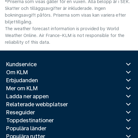
*Priserna som visas gäller för en vuxen. Alla belopp är i SEK.
Skatter och tilläggsavgifter är inkluderade. Ingen
bokningsavgift påförs. Priserna som visas kan variera efter
biljettillgång.
The weather forecast information is provided by World
Weather Online. Air France-KLM is not responsible for the
reliability of this data.
Kundservice
Om KLM
Erbjudanden
Mer om KLM
Ladda ner appen
Relaterade webbplatser
Reseguider
Toppdestinationer
Populära länder
Populära rutter