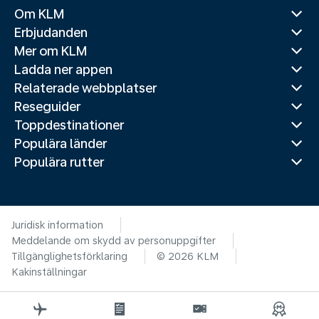
Om KLM
Erbjudanden
Mer om KLM
Ladda ner appen
Relaterade webbplatser
Reseguider
Toppdestinationer
Populära länder
Populära rutter
Juridisk information
Meddelande om skydd av personuppgifter
Tillgänglighetsförklaring
© 2026 KLM
Kakinställningar