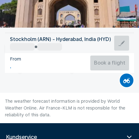
India
Stockholm (ARN) - Hyderabad, India (HYD)
Hyderabad
From
26°C
India
Book a flight
Flight time
Aug
The weather forecast information is provided by World
Weather Online. Air France-KLM is not responsible for the
reliability of this data.
Kundservice