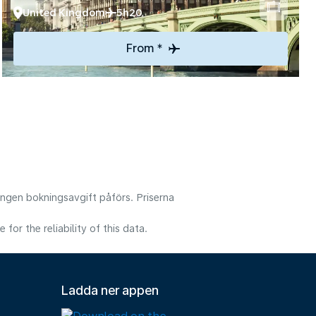
United Kingdom
5h20
From *
 Ingen bokningsavgift påförs. Priserna
or the reliability of this data.
Ladda ner appen