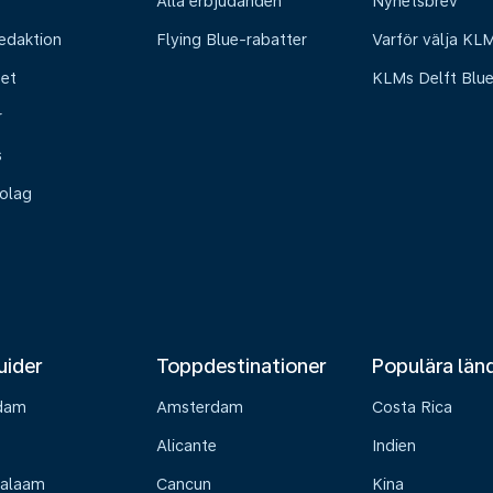
Alla erbjudanden
Nyhetsbrev
edaktion
Flying Blue-rabatter
Varför välja KL
het
KLMs Delft Blu
r
s
olag
uider
Toppdestinationer
Populära län
dam
Amsterdam
Costa Rica
Alicante
Indien
Salaam
Cancun
Kina