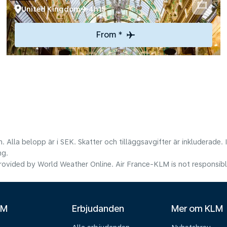
United Kingdom
4h15
From *
. Alla belopp är i SEK. Skatter och tilläggsavgifter är inkluderade.
ng.
ovided by World Weather Online. Air France-KLM is not responsible f
LM
Erbjudanden
Mer om KLM