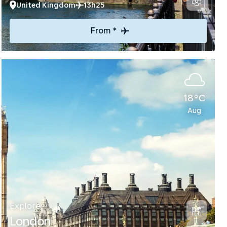
United Kingdom
13h25
From *
18°C
Aug
Explore
London