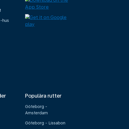
M
e-hus
der
Populära rutter
Göteborg -
Amsterdam
Göteborg - Lissabon