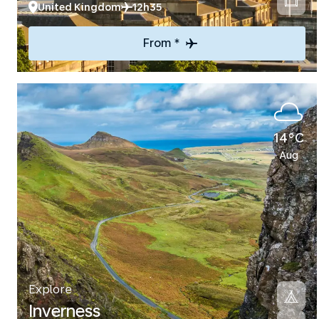
United Kingdom
12h35
From *
14°C
Aug
Explore
Inverness