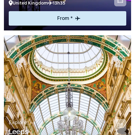
United Kingdom
13h35
From *
15°C
Aug
Explore
Leeds