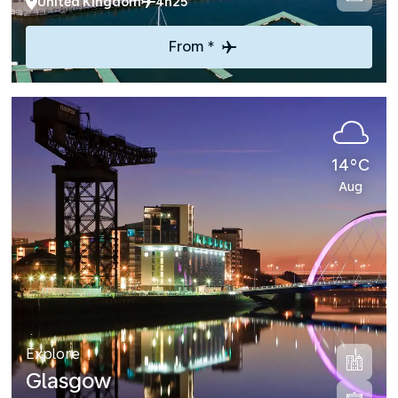
United Kingdom
4h25
From *
14°C
Aug
Explore
Glasgow