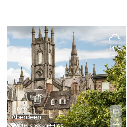
14°C
Aug
Explore
Aberdeen
United Kingdom
4h50