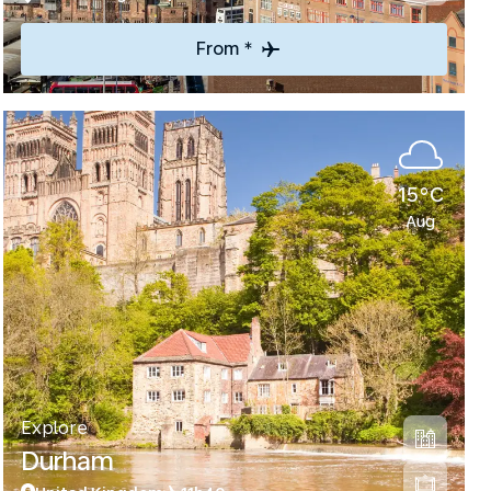
From *
15°C
Aug
Explore
Durham