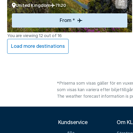
United Kingdom
7h20
From *
You are viewing 12 out of 16
Load more destinations
*Priserna som visas gäller för en vuxen
som visas kan variera efter biljettillgå
The weather forecast information is pr
Kundservice
Om K