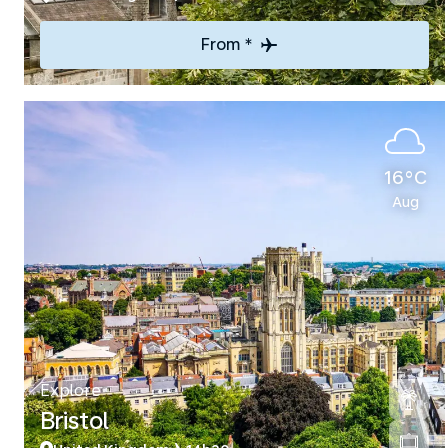
From *
16°C
Aug
Explore
Bristol