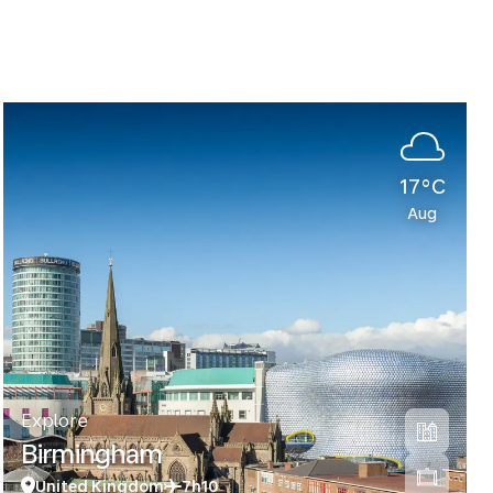
17°C
Aug
Explore
Birmingham
United Kingdom
7h10