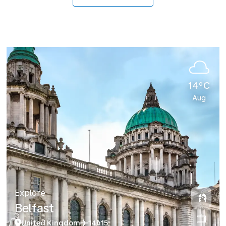
14°C
Aug
Explore
Belfast
United Kingdom
14h15