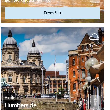
United Kingdom
11h40
From *
17°C
Aug
Explore
Humberside