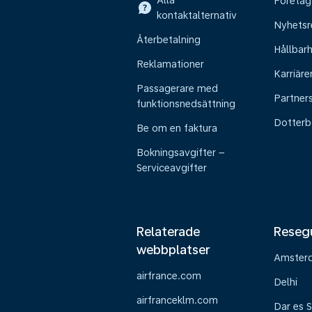
Alla
Företag
kontaktalternativ
Nyhetsr
Återbetalning
Hållbar
Reklamationer
Karriäre
Passagerare med
Partner
funktionsnedsättning
Dotterb
Be om en faktura
Bokningsavgifter –
Serviceavgifter
Relaterade
Reseg
webbplatser
Amster
airfrance.com
Delhi
airfranceklm.com
Dar es 