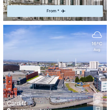
From *
16°C
Aug
Explore
Cardiff