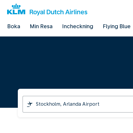
Boka
Min Resa
Incheckning
Flying Blue
I
am
travelling
from