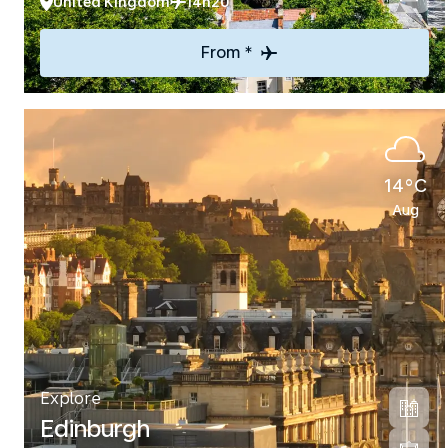
United Kingdom
14h20
From *
14°C
Aug
Explore
Edinburgh